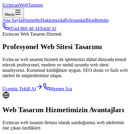
Erzincan
WebTasarım
Menü
Ana Sayfa
Hizmetler
Hakkımızda
Referanslar
Blog
İletişim
0544 869 48 34
Teklif Al
Erzincan Web Tasarım Hizmeti
Profesyonel Web Sitesi Tasarımı
Erzincan web tasarım hizmeti ile işletmenizi dijital dünyada temsil
edecek profesyonel, modern ve mobil uyumlu web sitesi
tasarlıyoruz. Kurumsal kimliğinize uygun, SEO dostu ve hızlı web
siteleri ile müşterilerinize ulaşın.
Ücretsiz Teklif Al
Hemen Ara
Web Tasarım Hizmetimizin Avantajları
Erzincan web tasarım firması olarak sunduğumuz web sitelerinin
öne çıkan özellikleri