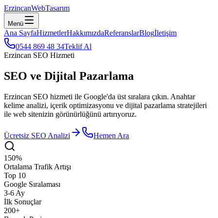
Erzincan
WebTasarım
Menü
Ana Sayfa
Hizmetler
Hakkımızda
Referanslar
Blog
İletişim
0544 869 48 34
Teklif Al
Erzincan SEO Hizmeti
SEO ve Dijital Pazarlama
Erzincan SEO hizmeti ile Google'da üst sıralara çıkın. Anahtar
kelime analizi, içerik optimizasyonu ve dijital pazarlama stratejileri
ile web sitenizin görünürlüğünü artırıyoruz.
Ücretsiz SEO Analizi
Hemen Ara
150%
Ortalama Trafik Artışı
Top 10
Google Sıralaması
3-6 Ay
İlk Sonuçlar
200+