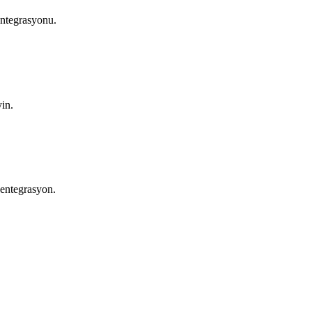
entegrasyonu.
yin.
 entegrasyon.