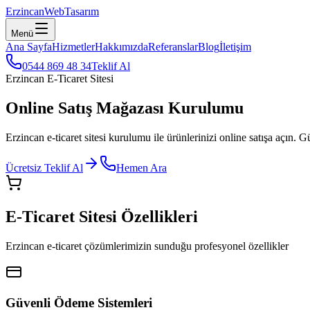
Erzincan
WebTasarım
Menü
Ana Sayfa
Hizmetler
Hakkımızda
Referanslar
Blog
İletişim
0544 869 48 34
Teklif Al
Erzincan E-Ticaret Sitesi
Online Satış Mağazası Kurulumu
Erzincan e-ticaret sitesi kurulumu ile ürünlerinizi online satışa açın.
Ücretsiz Teklif Al
Hemen Ara
E-Ticaret Sitesi Özellikleri
Erzincan e-ticaret çözümlerimizin sunduğu profesyonel özellikler
Güvenli Ödeme Sistemleri