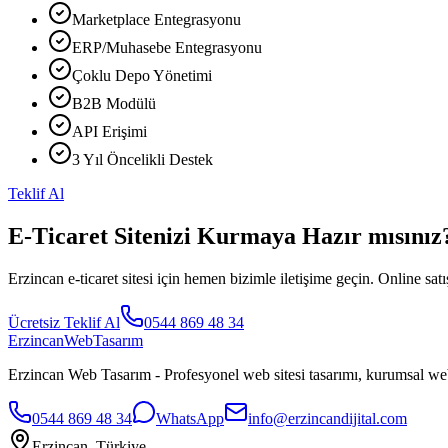
Marketplace Entegrasyonu
ERP/Muhasebe Entegrasyonu
Çoklu Depo Yönetimi
B2B Modülü
API Erişimi
3 Yıl Öncelikli Destek
Teklif Al
E-Ticaret Sitenizi Kurmaya Hazır mısınız
Erzincan e-ticaret sitesi için hemen bizimle iletişime geçin. Online satı
Ücretsiz Teklif Al
0544 869 48 34
Erzincan
WebTasarım
Erzincan Web Tasarım - Profesyonel web sitesi tasarımı, kurumsal web 
0544 869 48 34
WhatsApp
info@erzincandijital.com
Erzincan, Türkiye