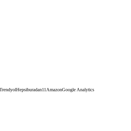
Trendyol
Hepsiburada
n11
Amazon
Google Analytics