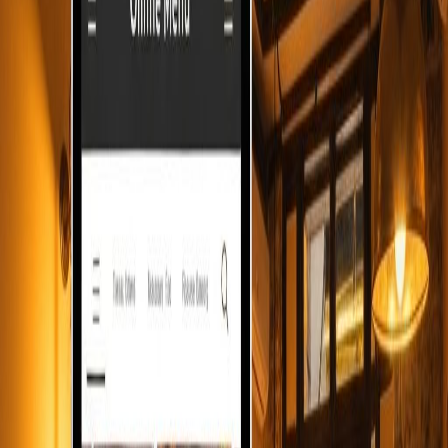
Her işletmenin ihtiyacına göre farklı web sitesi türleri bulunmaktadır.
Erzincan'da en çok tercih edilen web site türleri şunlardır:
1. Kurumsal Web Siteleri
Şirketlerin kendini tanıttığı, hizmetlerini sunduğu sitelerdir.
Genellikle Hakkımızda, Hizmetler ve İletişim sayfalarından oluşur.
2. E-Ticaret Siteleri
Ürün satışı yapmak isteyen işletmeler için idealdir. Erzincan'daki
birçok işletme artık ürünlerini online satmaya başlamıştır.
3. Kişisel Web Siteleri
Freelancerlar, avukatlar, doktorlar gibi bireysel hizmet veren kişiler
için uygundur.
4. Blog ve İçerik Siteleri
Bilgi paylaşımı yapmak ve SEO üzerinden trafik çekmek isteyenler
için kullanılır.