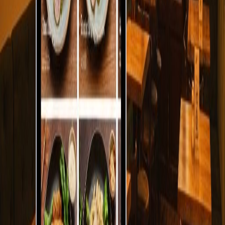
kazandırabilir.
Bunun İçin
Blog içerikleri üretin
SEO çalışmaları yapın
Sosyal medya ile entegre çalışın
Google reklamları kullanın
Erzincan'da rekabet henüz büyük şehirlere göre daha düşük olduğu
için, doğru yapılan bir web sitesi yatırımı kısa sürede geri dönüş
sağlar.
Sonuç
Erzincan web site yatırımı, işletmenizin dijital dünyada var
olmasının temelidir. Profesyonel, SEO uyumlu ve kullanıcı dostu bir
web sitesi sayesinde hem yerel hem de ulusal pazarda güçlü bir
konuma gelebilirsiniz.
Unutmayın, günümüzde müşteriler sizi önce internette arar. Eğer siz
orada yoksanız, rakipleriniz vardır. Bu yüzden web sitesi yatırımı
yaparak dijital dünyada yerinizi alın ve işletmenizi bir adım öne
taşıyın.